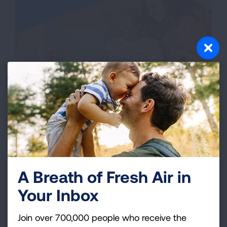
La importancia de la
diversidad
A Breath of Fresh Air in
Es importante que en los ensayos clínicos se
incluya a un grupo diverso de personas. De este
Your Inbox
modo, los investigadores pueden estudiar cómo
funcionan los tratamientos contra el cáncer de
Join over 700,000 people who receive the