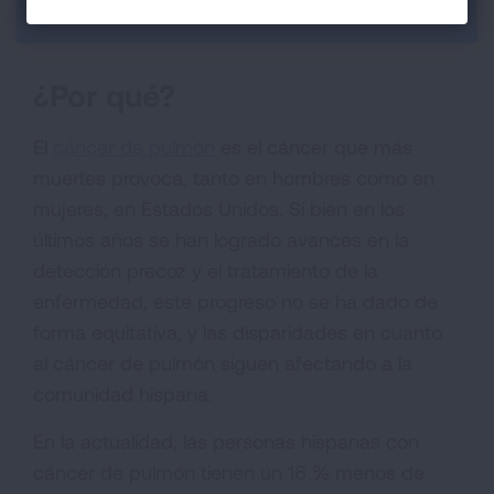
Section Menu
¿Por qué?
El
cáncer de pulmón
es el cáncer que más
muertes provoca, tanto en hombres como en
mujeres, en Estados Unidos. Si bien en los
últimos años se han logrado avances en la
detección precoz y el tratamiento de la
enfermedad, este progreso no se ha dado de
forma equitativa, y las disparidades en cuanto
al cáncer de pulmón siguen afectando a la
comunidad hispana.
En la actualidad, las personas hispanas con
cáncer de pulmón tienen un 16 % menos de