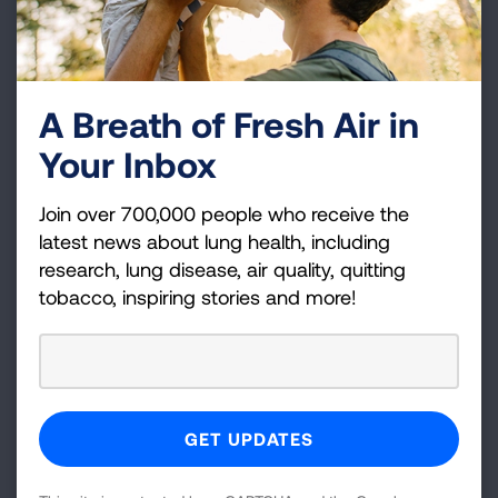
Cómo usar un inhalador de
polvo seco Flexhaler (PDF)
A Breath of Fresh Air in
Your Inbox
Vea las instrucciones sobre el uso de su
inhalador de polvo seco Flexhaler.
Join over 700,000 people who receive the
latest news about lung health, including
research, lung disease, air quality, quitting
tobacco, inspiring stories and more!
Cómo usar un inhalador de
polvo seco Redihaler