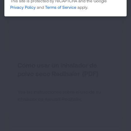
This site is protected by reCAPTCHA and the Google
Mire el video para conocer la forma correcta
Privacy Policy
and
Terms of Service
apply.
de usar su Inhalador
Cómo usar un inhalador de
polvo seco Redihaler (PDF)
Vea las instrucciones sobre el uso de su
inhalador de Aerosol Redihaler.