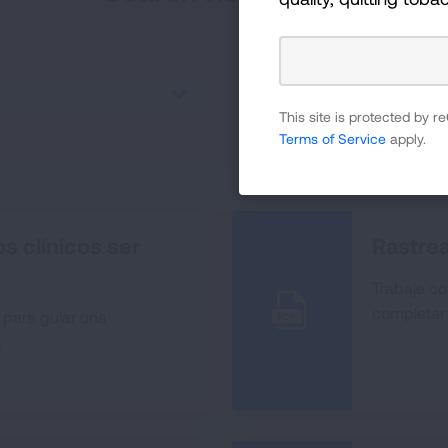
Search by Keyword
This site is protected by
Terms of Service
apply.
 clínicos ser
Rastre
Trabaje c
completar 
 para guiar una
.