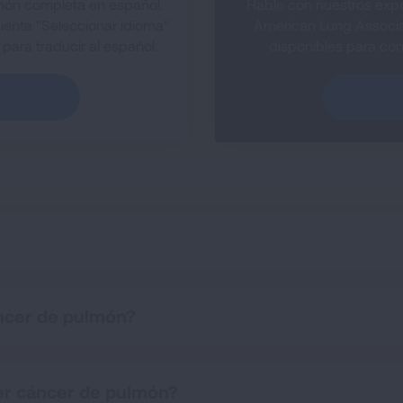
món completa en español.
Hable con nuestros expe
ienta "Seleccionar idioma"
American Lung Associa
para traducir al español.
disponibles para con
áncer de pulmón?
er cáncer de pulmón?