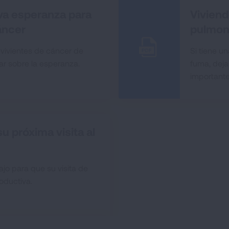
va esperanza para
Vivien
áncer
pulmon
evivientes de cáncer de
Si tiene u
ar sobre la esperanza.
fuma, deja
importante
u próxima visita al
jo para que su visita de
oductiva.