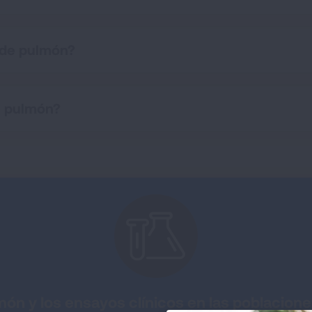
 de pulmón?
e pulmón?
món y los ensayos clínicos en las poblaciones