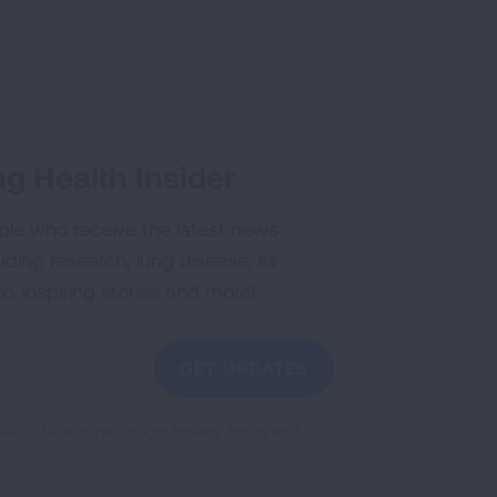
g Health Insider
ple who receive the latest news
uding research, lung disease, air
co, inspiring stories and more!
GET UPDATES
reCAPTCHA and the Google
Privacy Policy
and