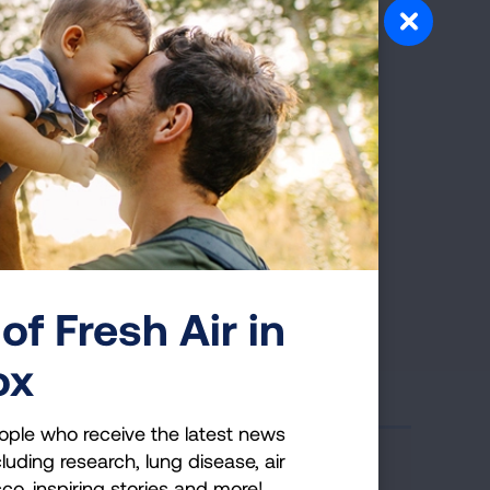
tratamiento.
of Fresh Air in
ox
ople who receive the latest news
luding research, lung disease, air
cco, inspiring stories and more!