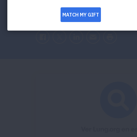
Ofrecemos una variedad de recursos e i
nuestros recursos clave de apoyo y edu
continuación.
Facebook
Twitter
LinkedIn
Email
Print
Ver Lung.org en e