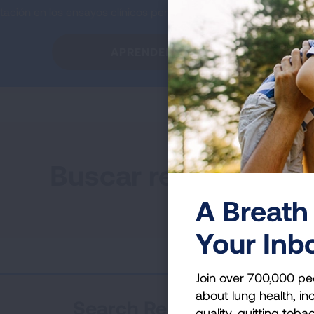
tación en los ensayos clínicos permite mejorar las opciones de 
APRENDER MÁS
Buscar recursos
A Breath 
Your Inb
Join over 700,000 pe
about lung health, inc
Search Resources
quality, quitting toba