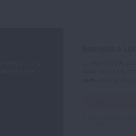
Become a Lun
 disease and lung
Join over 700,000 peo
alth education,
about lung health, incl
quality, quitting tobac
Sign
Up
For
This site is protected by 
Newsletter
Terms of Service
apply.