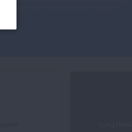
nformación sobre la enfermedad. Consulte algunos de
cación sobre cáncer de pulmón que se muestran a
spañol
Lung HelpL