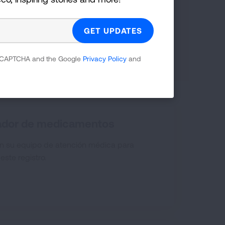
SEARCH
 reCAPTCHA and the Google
Privacy Policy
and
ador de medicamentos
on su equipo de atención médica para
este registro.