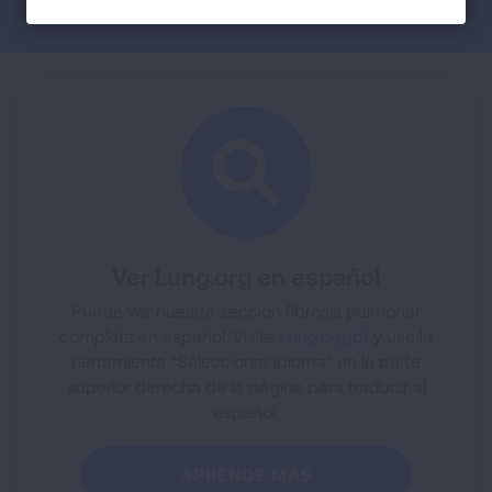
Facebook
Twitter
LinkedIn
Email
Print
Ver Lung.org en español
Puede ver nuestra sección fibrosis pulmonar
completa en español. Visite
Lung.org/pf
y use la
herramienta "Seleccionar idioma" en la parte
superior derecha de la página para traducir al
español.
APRENDE MÁS